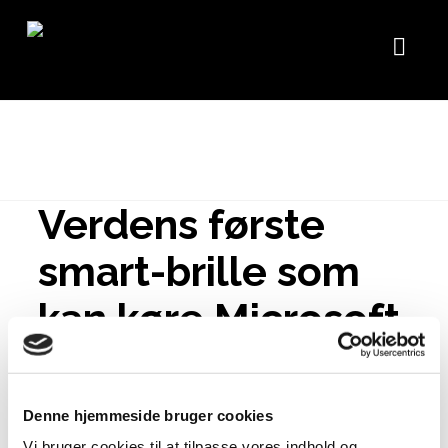
Nav
Verdens første
smart-brille som
kan køre Microsoft
Teams
29. oktober 2020
Denne hjemmeside bruger cookies
Vi bruger cookies til at tilpasse vores indhold og