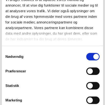
annoncer, til at vise dig funktioner til sociale medier og til
at analysere vores trafik. Vi deler også oplysninger om
Yd hurtig og effektiv support af ”manden i marken”
din brug af vores hjemmeside med vores partnere inden
med RealWear HMT-1 og spar tid og penge på
for sociale medier, annonceringspartnere og
analysepartnere. Vores partnere kan kombinere disse
opgaver, der kan løses ”remote” inden for
data med andre oplysninger, du har givet dem, eller som
inspektion, reparation og vedligehold.
de har indsamlet fra din brug af deres tjenester.
Fås også i en ATEX godkendt udgave til mere
Samtykkevalg
udsatte miljøer.
Nødvendig
Med håndfri, stemmestyret kontrol kan du optage,
Præferencer
dokumentere og kommunikere via Microsoft
Teams.
Statistik
RealWear HMT-1 kan tilsluttes via Wifi, Bluetooth
eller LTE 4G Modem.
Marketing