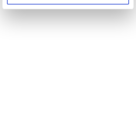
Eksperter inden for digital transformation
En vellykket digital strategi er integreret i enhver
virksomheds succes - men det kan være svært at
vide, hvad du har brug for, og især når der er en risiko
involveret. Vi hjælper dig med at skære igennem
jargonen for at levere reelle digitale fremskridt og
revolutionere den måde, din virksomhed fungerer på.