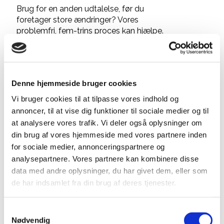
Brug for en anden udtalelse, før du
foretager store ændringer? Vores
problemfri, fem-trins proces kan hjælpe.
Vi skræddersyr vores niveau af
rådgivning, så det passer til dine behov,
fra ad hoc-rådgivning til en fuldt
administreret implementering.
Denne hjemmeside bruger cookies
Vi bruger cookies til at tilpasse vores indhold og
annoncer, til at vise dig funktioner til sociale medier og til
Projektlevering
at analysere vores trafik. Vi deler også oplysninger om
din brug af vores hjemmeside med vores partnere inden
Vi leverer specialiseret projektstyring og
levering på tværs af en række områder,
for sociale medier, annonceringspartnere og
herunder installationer, sikkerhedskopier,
analysepartnere. Vores partnere kan kombinere disse
kontinuitet, virtualisering mm.
data med andre oplysninger, du har givet dem, eller som
de har indsamlet fra din brug af deres tjenester.
Samtykkevalg
Nødvendig