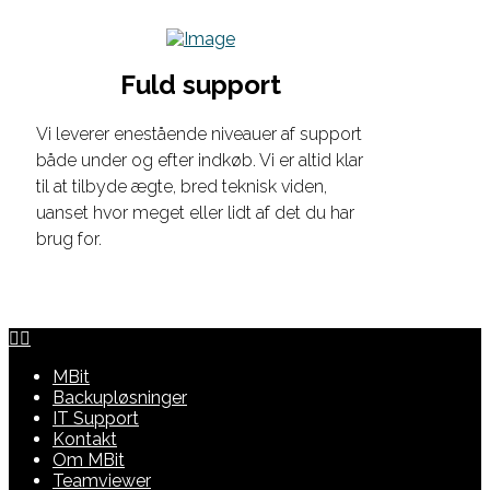
Fuld support
Vi leverer enestående niveauer af support
både under og efter indkøb. Vi er altid klar
til at tilbyde ægte, bred teknisk viden,
uanset hvor meget eller lidt af det du har
brug for.
MBit
Backupløsninger
IT Support
Kontakt
Om MBit
Teamviewer