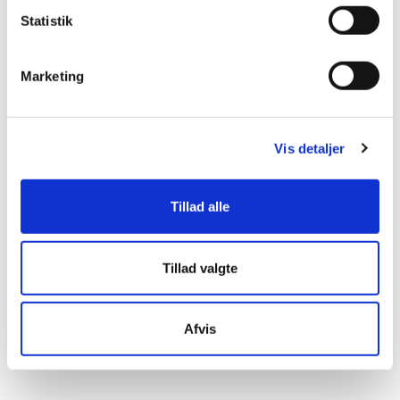
Statistik
Fast pris pr. bruger uanset datamængde og
ubegrænset retention.
Marketing
Se videoen herunder for yderligere information –
og kontakt MBit for demo og/eller yderligere
Vis detaljer
oplysninger om produktet. Tlf. 73 70 73 08
eller
support@mbit-data.com
Tillad alle
Tillad valgte
Afvis