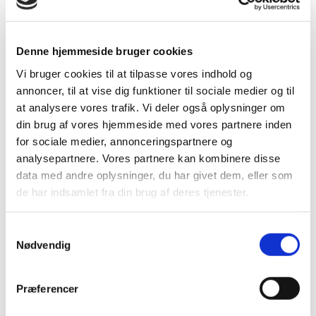
16. november 2020
Denne hjemmeside bruger cookies
Vi bruger cookies til at tilpasse vores indhold og
Vi spørger, fordi det er en udbredt misforståelse,
annoncer, til at vise dig funktioner til sociale medier og til
at Microsoft tager backup af jeres data. Det gør
at analysere vores trafik. Vi deler også oplysninger om
de IKKE.
din brug af vores hjemmeside med vores partnere inden
for sociale medier, annonceringspartnere og
Det er dit ansvar at tage backup af jeres
analysepartnere. Vores partnere kan kombinere disse
data med andre oplysninger, du har givet dem, eller som
forretningskritiske data, som du risikerer at miste
de har indsamlet fra din brug af deres tjenester.
pga. brugerfejl, nedbrud hos serviceudbyder eller
hackerangreb.
Samtykkevalg
Nødvendig
Undgå ubehagelige følger af datatab med Skykick
Cloud Backup til Microsoft 365, hvor du får sikker
Præferencer
backup og særdeles let gendannelse af jeres data
i Mail Box, OneDrive, SharePoint og Teams.